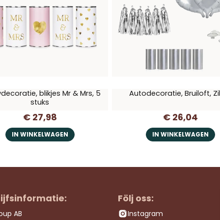
ecoratie, blikjes Mr & Mrs, 5
Autodecoratie, Bruiloft, Zi
stuks
€ 27,98
€ 26,04
IN WINKELWAGEN
IN WINKELWAGEN
ijfsinformatie:
Följ oss:
roup AB
Instagram