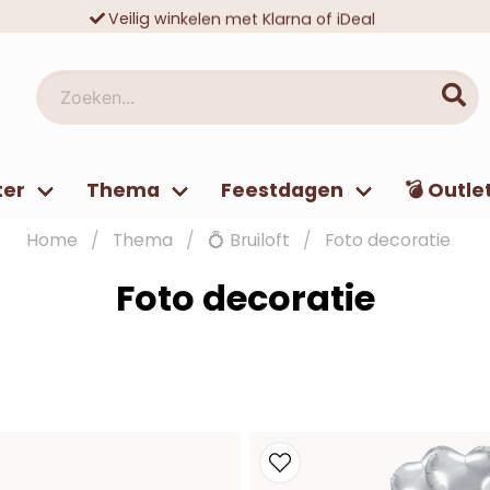
Veilig winkelen met Klarna of iDeal
Tienduizenden tevreden klanten
Zoeken...
ter
Thema
Feestdagen
💣 Outle
Home
Thema
💍 Bruiloft
Foto decoratie
Foto decoratie