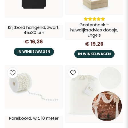
Gastenboek –
Krijtbord hangend, zwart,
huwelijksadvies doosje,
45x30 cm
Engels
€ 16,36
€ 19,26
IN WINKELWAGEN
IN WINKELWAGEN
Parelkoord, wit, 10 meter