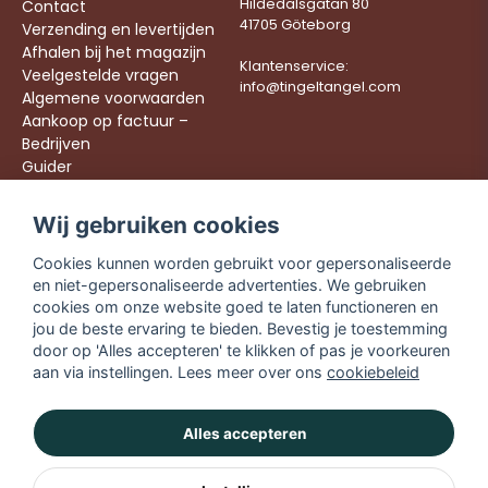
Hildedalsgatan 80
Contact
41705 Göteborg
Verzending en levertijden
Afhalen bij het magazijn
Klantenservice:
Veelgestelde vragen
info@tingeltangel.com
Algemene voorwaarden
Aankoop op factuur –
Bedrijven
Guider
Werken bij ons
Wij gebruiken cookies
Följ oss:
Snelle leveringen
Cookies kunnen worden gebruikt voor gepersonaliseerde
Instagram
Veilig winkelen
en niet-gepersonaliseerde advertenties. We gebruiken
Facebook
Gratis verzending
cookies om onze website goed te laten functioneren en
vanaf €49,90
TikTok
jou de beste ervaring te bieden. Bevestig je toestemming
door op 'Alles accepteren' te klikken of pas je voorkeuren
YouTube
aan via instellingen. Lees meer over ons
cookiebeleid
Alles accepteren