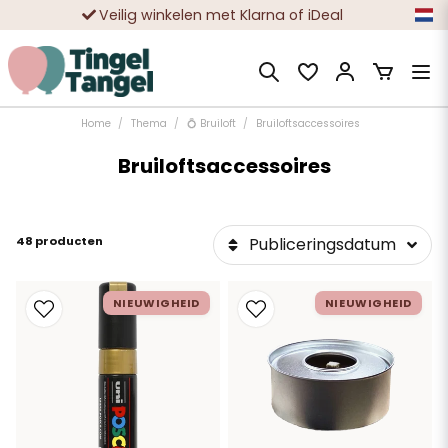
Veilig winkelen met Klarna of iDeal
Tienduizenden tevreden klanten
Home
Thema
💍 Bruiloft
Bruiloftsaccessoires
Bruiloftsaccessoires
48 producten
Publiceringsdatum
NIEUWIGHEID
NIEUWIGHEID