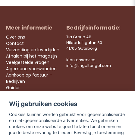
Meer informatie
Bedrijfsinformatie:
Over ons
Tia Group AB
Hildedalsgatan 80
Contact
41705 Göteborg
Verzending en levertijden
Afhalen bij het magazijn
Klantenservice:
Veelgestelde vragen
info@tingeltangel.com
Algemene voorwaarden
Aankoop op factuur –
Bedrijven
Guider
Werken bij ons
Wij gebruiken cookies
Följ oss:
Snelle leveringen
Cookies kunnen worden gebruikt voor gepersonaliseerde
Instagram
Veilig winkelen
en niet-gepersonaliseerde advertenties. We gebruiken
Facebook
Gratis verzending
cookies om onze website goed te laten functioneren en
vanaf €49,90
TikTok
jou de beste ervaring te bieden. Bevestig je toestemming