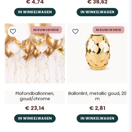
€ 4,74
€ 38,62
IN WINKELWAGEN
IN WINKELWAGEN
NIEUWIGHEID
NIEUWIGHEID
Plafondballonnen,
Ballonlint, metallic goud, 20
goud/chrome
m
€ 23,14
€ 2,81
IN WINKELWAGEN
IN WINKELWAGEN