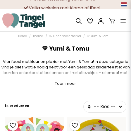
Veilig winkelen met Klarna of iDeal
Tienduizenden tevreden klanten
Home
Thema
🥳 Kinderfeest thema
💛 Yumi & Tomu
💛 Yumi & Tomu
Vier feest met kleur en plezier met Yumi & Tomu! In deze categorie
vind je alles wat je nodig hebt voor een geslaagd kinderfeestje: van
borden en bekers tot ballonnen en traktatiezakjes – allemaal met
vrolijke figuren waar kinderen dol op zijn.
Toon meer
🎉
Wat je hier vindt:
Papieren borden, bekers & servetten
14 producten
-- Kies --
Snoepzakjes, ijsbekers & ballonnen
Alles in bijpassend thema