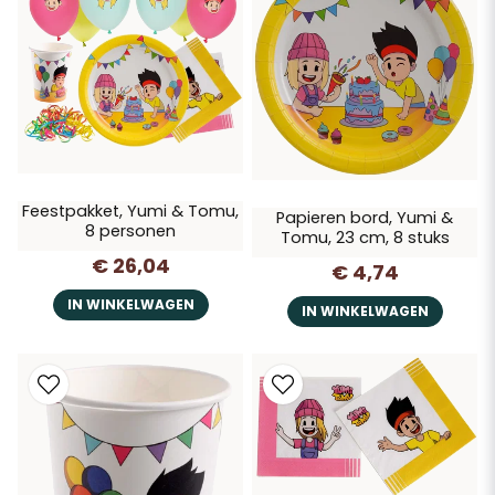
Ideaal voor verjaardagen & themafeestjes
Met Yumi & Tomu tover je elk feestje om tot een vrolijk avontuur!
Feestpakket, Yumi & Tomu,
Papieren bord, Yumi &
8 personen
Tomu, 23 cm, 8 stuks
€ 26,04
€ 4,74
IN WINKELWAGEN
IN WINKELWAGEN