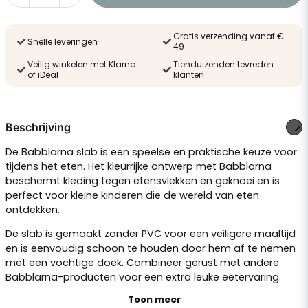
Gratis verzending vanaf €
Snelle leveringen
49
Veilig winkelen met Klarna
Tienduizenden tevreden
of iDeal
klanten
Beschrijving
De Babblarna slab is een speelse en praktische keuze voor
tijdens het eten. Het kleurrijke ontwerp met Babblarna
beschermt kleding tegen etensvlekken en geknoei en is
perfect voor kleine kinderen die de wereld van eten
ontdekken.
De slab is gemaakt zonder PVC voor een veiligere maaltijd
en is eenvoudig schoon te houden door hem af te nemen
met een vochtige doek. Combineer gerust met andere
Babblarna-producten voor een extra leuke eetervaring.
Toon meer
Kleurrijke slab met Babblarna-motief