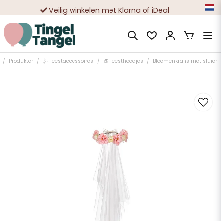
Veilig winkelen met Klarna of iDeal
Tienduizenden tevreden klanten
Produkter
🤹 Feestaccessoires
👒 Feesthoedjes
Bloemenkrans met sluier