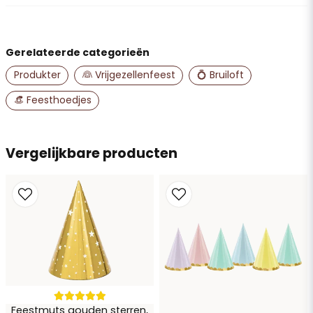
Stel ons een vraag over dit product...
Gerelateerde categorieën
name
Naam
Produkter
👰 Vrijgezellenfeest
💍 Bruiloft
👒 Feesthoedjes
email
E-mailadres
Vergelijkbare producten
Ja, u mag mijn vraag publiceren
Feestmuts gouden sterren,