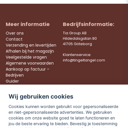
Meer informatie
Bedrijfsinformatie:
Over ons
Tia Group AB
Hildedalsgatan 80
Contact
41705 Göteborg
Verzending en levertijden
Afhalen bij het magazijn
Klantenservice:
Veelgestelde vragen
info@tingeltangel.com
Algemene voorwaarden
Aankoop op factuur –
Bedrijven
Guider
Werken bij ons
Wij gebruiken cookies
Följ oss:
Snelle leveringen
Cookies kunnen worden gebruikt voor gepersonaliseerde
Instagram
Veilig winkelen
en niet-gepersonaliseerde advertenties. We gebruiken
Facebook
Gratis verzending
cookies om onze website goed te laten functioneren en
vanaf €49,90
TikTok
jou de beste ervaring te bieden. Bevestig je toestemming