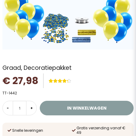
Graad, Decoratiepakket
€ 27,98
TT-1442
IN WINKELWAGEN
-
+
Gratis verzending vanaf €
Snelle leveringen
49