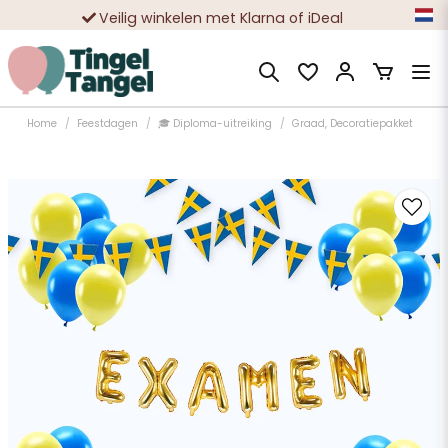
Veilig winkelen met Klarna of iDeal
Tienduizenden tevreden klanten
Home
Feestdagen
🎓 Diploma-uitreiking
Graad, Decoratiepakket