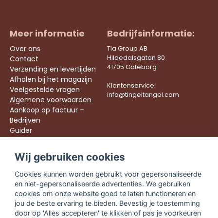
Meer informatie
Bedrijfsinformatie:
Over ons
Tia Group AB
Hildedalsgatan 80
Contact
41705 Göteborg
Verzending en levertijden
Afhalen bij het magazijn
Klantenservice:
Veelgestelde vragen
info@tingeltangel.com
Algemene voorwaarden
Aankoop op factuur –
Bedrijven
Guider
Werken bij ons
Wij gebruiken cookies
Följ oss:
Snelle leveringen
Cookies kunnen worden gebruikt voor gepersonaliseerde
Instagram
Veilig winkelen
en niet-gepersonaliseerde advertenties. We gebruiken
Facebook
Gratis verzending
cookies om onze website goed te laten functioneren en
vanaf €49,90
TikTok
jou de beste ervaring te bieden. Bevestig je toestemming
door op 'Alles accepteren' te klikken of pas je voorkeuren
YouTube