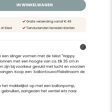
IN WINKELWAGEN
Gratis verzending vanaf € 49
 of iDeal
Tienduizenden tevreden klanten
n een slinger vormen met de tekst "Happy
lonnen met een hoogte van ca. Elk 35 cm in
n zijn bij voorkeur gevuld met lucht en voorzien
 hangen. Koop een
ballontouw
of
fiskelina
om de
je het makkelijkst op met een
ballonpomp
,
e gebruiken, aangezien het ventiel iets naar