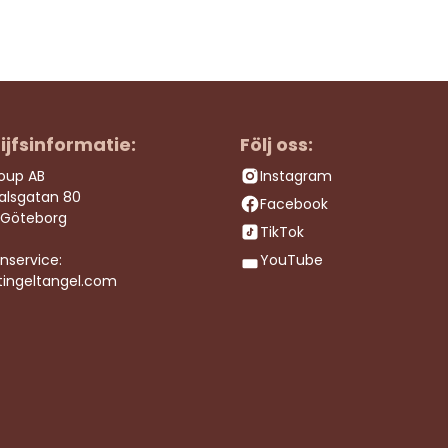
ijfsinformatie:
Följ oss:
roup AB
Instagram
dalsgatan 80
Facebook
 Göteborg
TikTok
nservice:
YouTube
tingeltangel.com