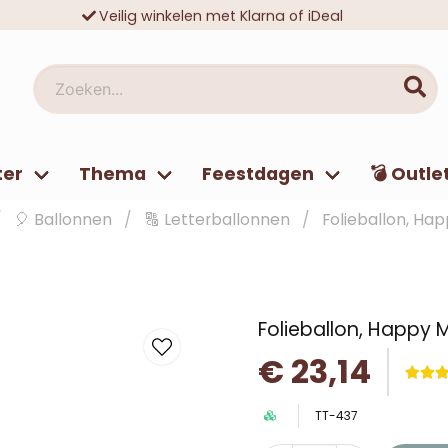
Veilig winkelen met Klarna of iDeal
Tienduizenden tevreden klanten
Zoeken...
ter
Thema
Feestdagen
💣 Outle
🎈 Ballonnen
🔠 Letterballonnen
Folieballon, H
Folieballon, Happy
€ 23,14
TT-437