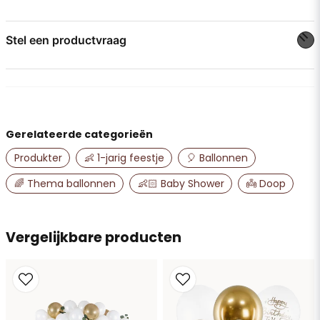
Stel een productvraag
question
Stel ons een vraag over dit product...
Gerelateerde categorieën
name
Naam
Produkter
👶 1-jarig feestje
🎈 Ballonnen
🌈 Thema ballonnen
👶🏻 Baby Shower
👼 Doop
email
E-mailadres
Vergelijkbare producten
Ja, u mag mijn vraag publiceren