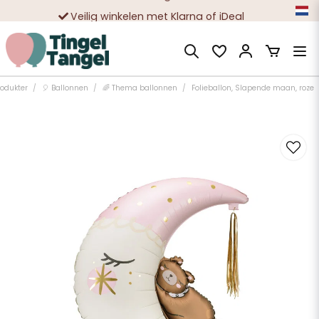
Veilig winkelen met Klarna of iDeal
Tienduizenden tevreden klanten
rodukter
🎈 Ballonnen
🌈 Thema ballonnen
Folieballon, Slapende maan, roze