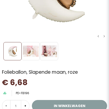
Folieballon, Slapende maan, roze
€ 6,68
PD-FB196
IN WINKELWAGEN
-
+