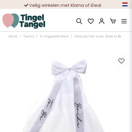
Veilig winkelen met Klarna of iDeal
Tienduizenden tevreden klanten
Home
Thema
👰 Vrijgezellenfeest
Haarclip met sluier, Bride to Be