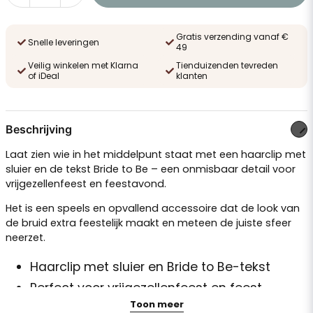
Gratis verzending vanaf €
Snelle leveringen
49
Veilig winkelen met Klarna
Tienduizenden tevreden
of iDeal
klanten
Beschrijving
Laat zien wie in het middelpunt staat met een haarclip met
sluier en de tekst Bride to Be – een onmisbaar detail voor
vrijgezellenfeest en feestavond.
Het is een speels en opvallend accessoire dat de look van
de bruid extra feestelijk maakt en meteen de juiste sfeer
neerzet.
Haarclip met sluier en Bride to Be-tekst
Perfect voor vrijgezellenfeest en feest
Toon meer
Zorgt voor een duidelijke en feestelijke bridal