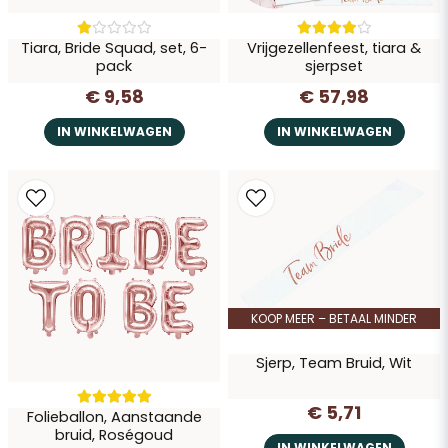
Tiara, Bride Squad, set, 6-
Vrijgezellenfeest, tiara &
pack
sjerpset
€ 9,58
€ 57,98
IN WINKELWAGEN
IN WINKELWAGEN
KOOP MEER – BETAAL MINDER
Sjerp, Team Bruid, Wit
€ 5,71
Folieballon, Aanstaande
bruid, Roségoud
IN WINKELWAGEN