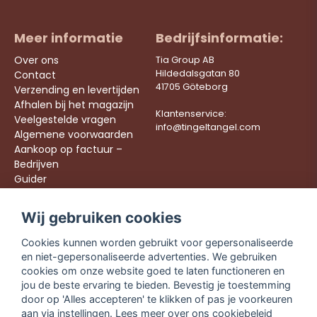
Meer informatie
Bedrijfsinformatie:
Over ons
Tia Group AB
Hildedalsgatan 80
Contact
41705 Göteborg
Verzending en levertijden
Afhalen bij het magazijn
Klantenservice:
Veelgestelde vragen
info@tingeltangel.com
Algemene voorwaarden
Aankoop op factuur –
Bedrijven
Guider
Werken bij ons
Wij gebruiken cookies
Följ oss:
Snelle leveringen
Cookies kunnen worden gebruikt voor gepersonaliseerde
Instagram
Veilig winkelen
en niet-gepersonaliseerde advertenties. We gebruiken
Facebook
Gratis verzending
cookies om onze website goed te laten functioneren en
vanaf €49,90
TikTok
jou de beste ervaring te bieden. Bevestig je toestemming
door op 'Alles accepteren' te klikken of pas je voorkeuren
YouTube
aan via instellingen. Lees meer over ons
cookiebeleid