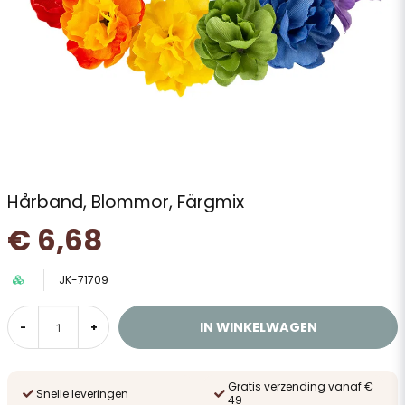
Hårband, Blommor, Färgmix
€ 6,68
JK-71709
IN WINKELWAGEN
-
+
Gratis verzending vanaf €
Snelle leveringen
49