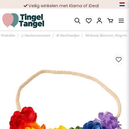
Veilig winkelen met Klarna of iDeal
Tienduizenden tevreden klanten
Produkter
🤹 Feestaccessoires
👒 Feesthoedjes
Hårband, Blommor, Färgmix