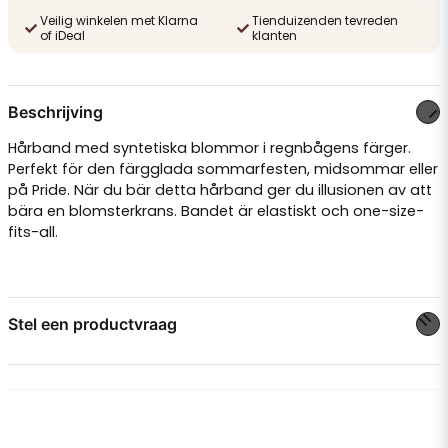
Veilig winkelen met Klarna
Tienduizenden tevreden
of iDeal
klanten
Beschrijving
Hårband med syntetiska blommor i regnbågens färger.
Perfekt för den färgglada sommarfesten, midsommar eller
på Pride. När du bär detta hårband ger du illusionen av att
bära en blomsterkrans. Bandet är elastiskt och one-size-
fits-all.
Stel een productvraag
question
Stel ons een vraag over dit product...