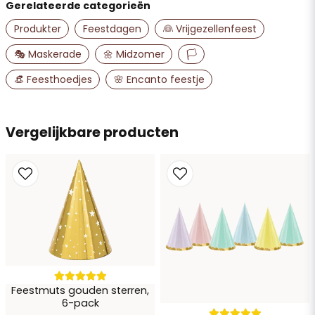
Gerelateerde categorieën
name
Naam
Produkter
Feestdagen
👰 Vrijgezellenfeest
🎭 Maskerade
🌼 Midzomer
🏳️
email
👒 Feesthoedjes
🌸 Encanto feestje
E-mailadres
Vergelijkbare producten
Ja, u mag mijn vraag publiceren
Vraag verzenden
Feestmuts gouden sterren,
6-pack