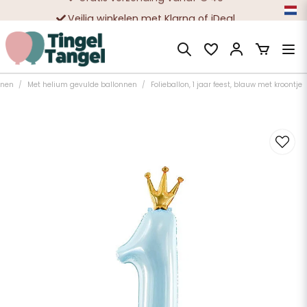
Veilig winkelen met Klarna of iDeal
Tienduizenden tevreden klanten
nnen
Met helium gevulde ballonnen
Folieballon, 1 jaar feest, blauw met kroontje