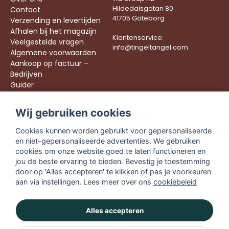
Hildedalsgatan 80
Contact
41705 Göteborg
Verzending en levertijden
Afhalen bij het magazijn
Klantenservice:
Veelgestelde vragen
info@tingeltangel.com
Algemene voorwaarden
Aankoop op factuur –
Bedrijven
Guider
Werken bij ons
Wij gebruiken cookies
Följ oss:
Snelle leveringen
Cookies kunnen worden gebruikt voor gepersonaliseerde
Instagram
Veilig winkelen
en niet-gepersonaliseerde advertenties. We gebruiken
Facebook
Gratis verzending
cookies om onze website goed te laten functioneren en
vanaf €49,90
TikTok
jou de beste ervaring te bieden. Bevestig je toestemming
door op 'Alles accepteren' te klikken of pas je voorkeuren
YouTube
aan via instellingen. Lees meer over ons
cookiebeleid
Alles accepteren