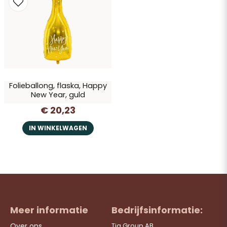
Ja, u mag mijn vraag publiceren
Folieballong, flaska, Happy
New Year, guld
€ 20,23
Vraag verzenden
IN WINKELWAGEN
Meer informatie
Bedrijfsinformatie:
Over ons
Tia Group AB