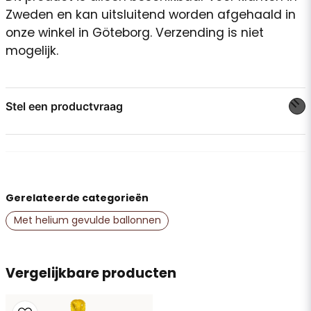
Zweden en kan uitsluitend worden afgehaald in
onze winkel in Göteborg. Verzending is niet
mogelijk.
Stel een productvraag
question
Stel ons een vraag over dit product...
Gerelateerde categorieën
name
Naam
Met helium gevulde ballonnen
email
Vergelijkbare producten
E-mailadres