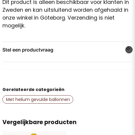
Dit product is alleen beschikbaar voor klanten in
Zweden en kan uitsluitend worden afgehaald in
onze winkel in Göteborg. Verzending is niet
mogelijk.
Stel een productvraag
question
Stel ons een vraag over dit product...
Gerelateerde categorieën
name
Naam
Met helium gevulde ballonnen
email
Vergelijkbare producten
E-mailadres