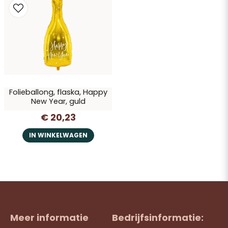
Ja, u mag mijn vraag publiceren
Folieballong, flaska, Happy
New Year, guld
€ 20,23
Vraag verzenden
IN WINKELWAGEN
Meer informatie
Bedrijfsinformatie: