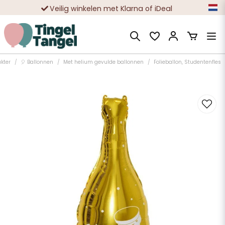
Veilig winkelen met Klarna of iDeal
Tienduizenden tevreden klanten
kter
🎈 Ballonnen
Met helium gevulde ballonnen
Folieballon, Studentenfles