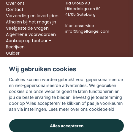
Over ons
Tia Group AB
Hildedalsgatan 80
Contact
41705 Göteborg
Verzending en levertijden
Afhalen bij het magazijn
Klantenservice:
Veelgestelde vragen
info@tingeltangel.com
Algemene voorwaarden
Aankoop op factuur –
Bedrijven
Guider
Werken bij ons
Wij gebruiken cookies
Följ oss:
Snelle leveringen
Cookies kunnen worden gebruikt voor gepersonaliseerde
Instagram
Veilig winkelen
en niet-gepersonaliseerde advertenties. We gebruiken
Facebook
Gratis verzending
cookies om onze website goed te laten functioneren en
vanaf €49,90
TikTok
jou de beste ervaring te bieden. Bevestig je toestemming
door op 'Alles accepteren' te klikken of pas je voorkeuren
YouTube
aan via instellingen. Lees meer over ons
cookiebeleid
Alles accepteren