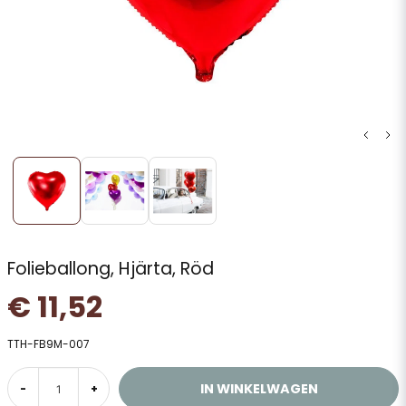
Folieballong, Hjärta, Röd
€ 11,52
TTH-FB9M-007
IN WINKELWAGEN
-
+