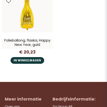
Ja, u mag mijn vraag publiceren
Folieballong, flaska, Happy
New Year, guld
€ 20,23
Vraag verzenden
IN WINKELWAGEN
Meer informatie
Bedrijfsinformatie:
Over ons
Tia Group AB