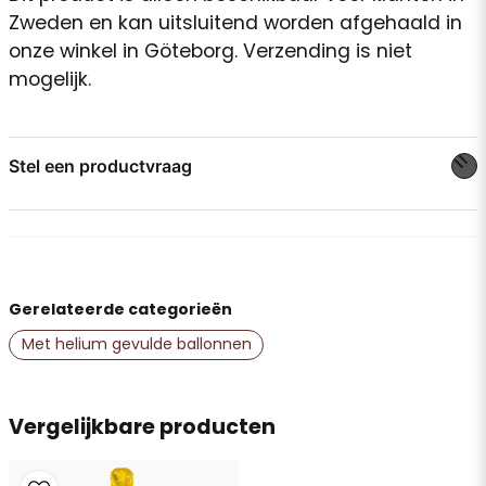
Zweden en kan uitsluitend worden afgehaald in
onze winkel in Göteborg. Verzending is niet
mogelijk.
Stel een productvraag
question
Stel ons een vraag over dit product...
Gerelateerde categorieën
name
Naam
Met helium gevulde ballonnen
email
Vergelijkbare producten
E-mailadres