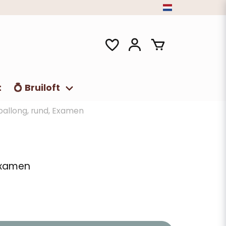
t
💍 Bruiloft
ballong, rund, Examen
 Examen