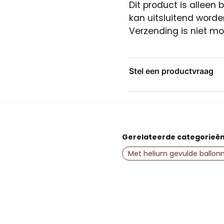
Dit product is alleen
kan uitsluitend worde
Verzending is niet mog
Stel een productvraag
question
Stel ons een vraag over
Gerelateerde categorieë
name
Naam
Met helium gevulde ballon
Ja, u mag mijn vr