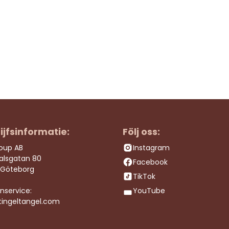
ijfsinformatie:
Följ oss:
roup AB
Instagram
dalsgatan 80
Facebook
 Göteborg
TikTok
nservice:
YouTube
tingeltangel.com