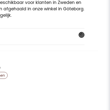
 beschikbaar voor klanten in Zweden en
n afgehaald in onze winkel in Göteborg.
elijk.
 dit product...
n
email
E-mailadres
nen
aag publiceren