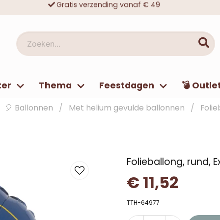
Veilig winkelen met Klarna of iDeal
Tienduizenden tevreden klanten
Zoeken...
ter
Thema
Feestdagen
💣 Outle
🎈 Ballonnen
Met helium gevulde ballonnen
Folie
Folieballong, rund,
€ 11,52
TTH-64977