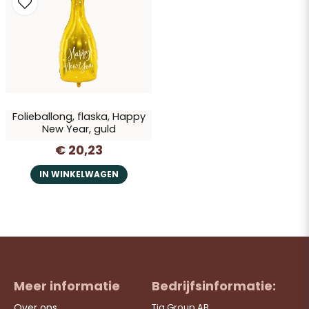
Ja, u mag mijn vraag publiceren
Folieballong, flaska, Happy
New Year, guld
€ 20,23
Vraag verzenden
IN WINKELWAGEN
Meer informatie
Bedrijfsinformatie:
Over ons
Tia Group AB