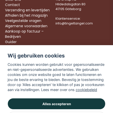
Hildedalsgatan 80
Contact
41705 Göteborg
Verzending en levertijden
Afhalen bij het magazijn
Klantenservice:
Veelgestelde vragen
info@tingeltangel.com
Algemene voorwaarden
Aankoop op factuur –
Bedrijven
Guider
Werken bij ons
Wij gebruiken cookies
Följ oss:
Snelle leveringen
Cookies kunnen worden gebruikt voor gepersonaliseerde
Instagram
Veilig winkelen
en niet-gepersonaliseerde advertenties. We gebruiken
Facebook
Gratis verzending
cookies om onze website goed te laten functioneren en
vanaf €49,90
TikTok
jou de beste ervaring te bieden. Bevestig je toestemming
door op 'Alles accepteren' te klikken of pas je voorkeuren
YouTube
aan via instellingen. Lees meer over ons
cookiebeleid
Alles accepteren