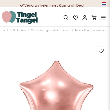
Veilig winkelen met Klarna of iDeal
Tienduizenden tevreden klanten
kter
🎈 Ballonnen
Met helium gevulde ballonnen
Folieballon, ster, roségoud