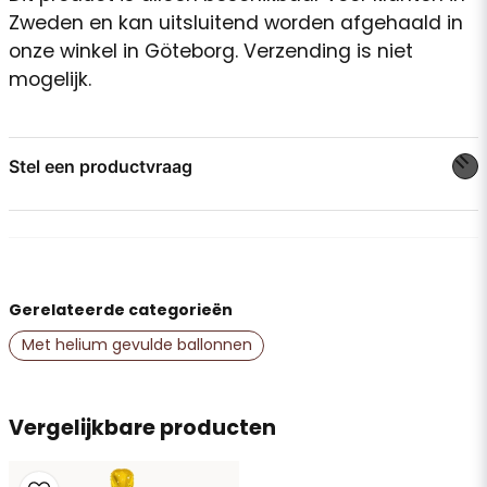
Zweden en kan uitsluitend worden afgehaald in
onze winkel in Göteborg. Verzending is niet
mogelijk.
Stel een productvraag
question
Stel ons een vraag over dit product...
Gerelateerde categorieën
name
Naam
Met helium gevulde ballonnen
email
Vergelijkbare producten
E-mailadres