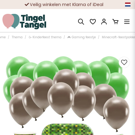
Veilig winkelen met Klarna of iDeal
Tienduizenden tevreden klanten
ome
Thema
🥳 Kinderfeest thema
🎮 Gaming feestje
Minecraft-feestpakke