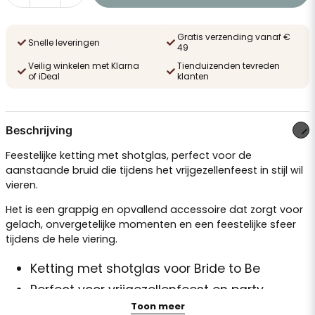
Gratis verzending vanaf €
Snelle leveringen
49
Veilig winkelen met Klarna
Tienduizenden tevreden
of iDeal
klanten
Beschrijving
Feestelijke ketting met shotglas, perfect voor de
aanstaande bruid die tijdens het vrijgezellenfeest in stijl wil
vieren.
Het is een grappig en opvallend accessoire dat zorgt voor
gelach, onvergetelijke momenten en een feestelijke sfeer
tijdens de hele viering.
Ketting met shotglas voor Bride to Be
Perfect voor vrijgezellenfeest en party
Toon meer
Zorgt voor een speelse en feestelijke sfeer