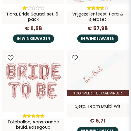
Tiara, Bride Squad, set, 6-
Vrijgezellenfeest, tiara &
pack
sjerpset
€ 9,58
€ 57,98
IN WINKELWAGEN
IN WINKELWAGEN
KOOP MEER – BETAAL MINDER
Sjerp, Team Bruid, Wit
€ 5,71
Folieballon, Aanstaande
bruid, Roségoud
IN WINKELWAGEN