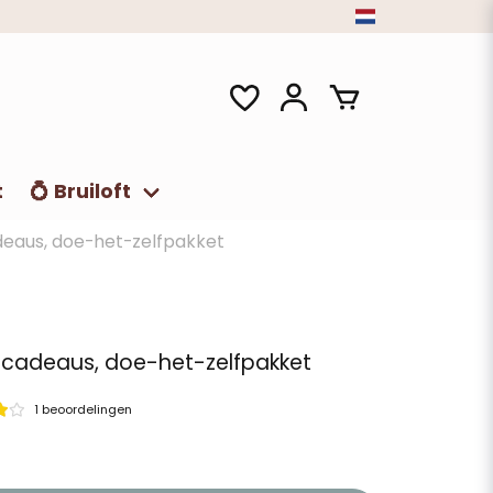
t
💍 Bruiloft
deaus, doe-het-zelfpakket
tcadeaus, doe-het-zelfpakket
1 beoordelingen