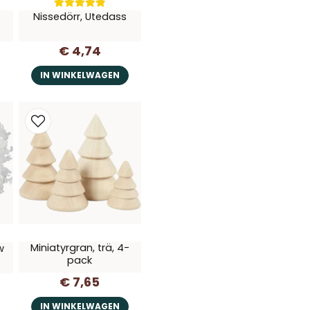
Nissedörr, Utedass
€ 4,74
IN WINKELWAGEN
Miniatyrgran, trä, 4-
w
pack
€ 7,65
IN WINKELWAGEN