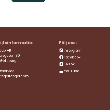
ijfsinformatie:
Följ oss:
roup AB
Instagram
dalsgatan 80
Facebook
 Göteborg
TikTok
nservice:
YouTube
tingeltangel.com