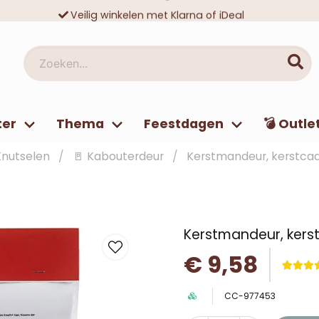
Veilig winkelen met Klarna of iDeal
Tienduizenden tevreden klanten
Zoeken...
ter
Thema
Feestdagen
💣 Outle
Knutselen
🚪 Kabouterdeur
Kerstmandeur, kerstca
Kerstmandeur, kers
€ 9,58
CC-977453