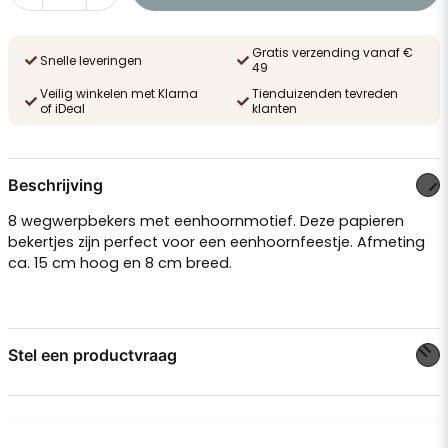
Gratis verzending vanaf €
Snelle leveringen
49
Veilig winkelen met Klarna
Tienduizenden tevreden
of iDeal
klanten
Beschrijving
8 wegwerpbekers met eenhoornmotief. Deze papieren
bekertjes zijn perfect voor een eenhoornfeestje. Afmeting
ca. 15 cm hoog en 8 cm breed.
Stel een productvraag
question
Stel ons een vraag over dit product...