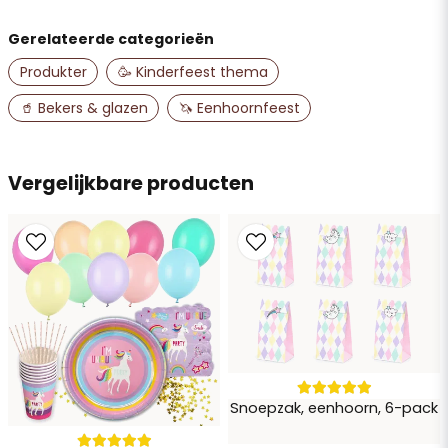
Gerelateerde categorieën
name
Naam
Produkter
🥳 Kinderfeest thema
🥤 Bekers & glazen
🦄 Eenhoornfeest
email
E-mailadres
Vergelijkbare producten
Ja, u mag mijn vraag publiceren
Snoepzak, eenhoorn, 6-pack
Vraag verzenden