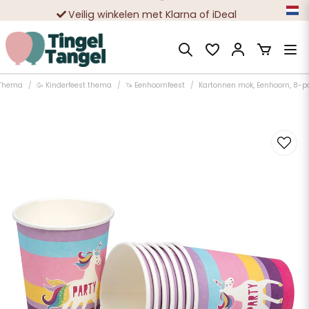
Veilig winkelen met Klarna of iDeal
Tienduizenden tevreden klanten
Thema
🥳 Kinderfeest thema
🦄 Eenhoornfeest
Kartonnen mok, Eenhoorn, 8-p