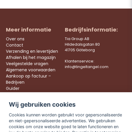
Meer informatie
Bedrijfsinformatie:
Over ons
Tia Group AB
Hildedalsgatan 80
Contact
41705 Göteborg
Verzending en levertijden
Afhalen bij het magazijn
Klantenservice:
Veelgestelde vragen
info@tingeltangel.com
Algemene voorwaarden
Aankoop op factuur –
Bedrijven
Guider
Werken bij ons
Wij gebruiken cookies
Följ oss:
Snelle leveringen
Cookies kunnen worden gebruikt voor gepersonaliseerde
Instagram
Veilig winkelen
en niet-gepersonaliseerde advertenties. We gebruiken
Facebook
Gratis verzending
cookies om onze website goed te laten functioneren en
vanaf €49,90