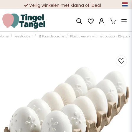
Veilig winkelen met Klarna of iDeal
Tienduizenden tevreden klanten
Home
Feestdagen
🐣 Paasdecoratie
Plastic eieren, wit met patroon, 12-pack