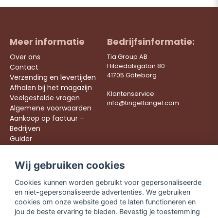
Meer informatie
Bedrijfsinformatie:
Over ons
Tia Group AB
Hildedalsgatan 80
Contact
41705 Göteborg
Verzending en levertijden
Afhalen bij het magazijn
Klantenservice:
Veelgestelde vragen
info@tingeltangel.com
Algemene voorwaarden
Aankoop op factuur –
Bedrijven
Guider
Werken bij ons
Wij gebruiken cookies
Följ oss:
Snelle leveringen
Cookies kunnen worden gebruikt voor gepersonaliseerde
Instagram
Veilig winkelen
en niet-gepersonaliseerde advertenties. We gebruiken
Facebook
Gratis verzending
cookies om onze website goed te laten functioneren en
vanaf €49,90
TikTok
jou de beste ervaring te bieden. Bevestig je toestemming