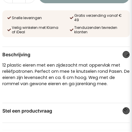
Gratis verzending vanaf €
Snelle leveringen
49
Veilig winkelen met Klarna
Tienduizenden tevreden
of iDeal
klanten
Beschrijving
12 plastic eieren met een zijdezacht mat oppervlak met
reliëfpatronen. Perfect om mee te knutselen rond Pasen. De
eieren zijn levensecht en ca. 6 cm hoog. Weg met de
rommel van gewone eieren en ga jarenlang mee.
Stel een productvraag
question
Stel ons een vraag over dit product...