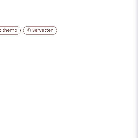
email
E-mailadres
n
st thema
🧻 Servetten
aag publiceren
Vraag verzenden