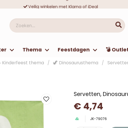
Veilig winkelen met Klarna of iDeal
Tienduizenden tevreden klanten
Zoeken...
ter
Thema
Feestdagen
💣 Outle
 Kinderfeest thema
🦖 Dinosaurusthema
Servetten
Servetten, Dinosaur
€ 4,74
JK-79076