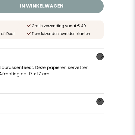
IN WINKELWAGEN
Gratis verzending vanaf € 49
 of iDeal
Tienduizenden tevreden klanten
osaurussenfeest. Deze papieren servetten
fmeting ca. 17 x 17 cm.
 dit product...