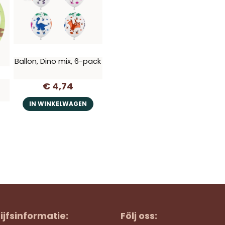
Ballon, Dino mix, 6-pack
€ 4,74
k
IN WINKELWAGEN
ijfsinformatie:
Följ oss: