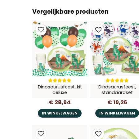
Vergelijkbare producten
Dinosaurusfeest, kit
Dinosaurusfeest,
deluxe
standaardset
€ 28,94
€ 19,26
IN WINKELWAGEN
IN WINKELWAGEN