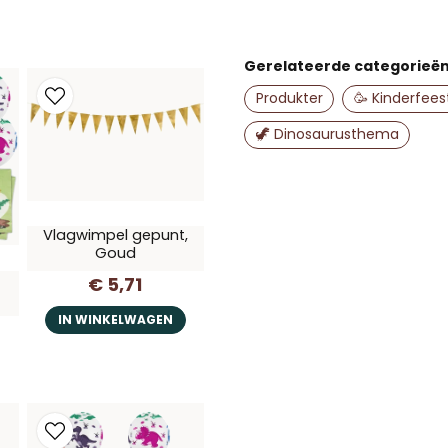
name
Naam
Gerelateerde categorieë
Produkter
🥳 Kinderfee
🦖 Dinosaurusthema
Ja, u mag mijn vr
Vlagwimpel gepunt,
Goud
€ 5,71
IN WINKELWAGEN