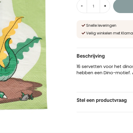
-
+
Snelle leveringen
Veilig winkelen met Klarna
Beschrijving
16 servetten voor het din
hebben een Dino-motief. A
Stel een productvraag
question
Stel ons een vraag over