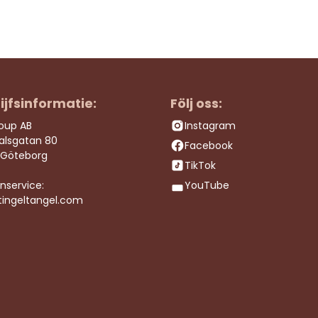
ijfsinformatie:
Följ oss:
roup AB
Instagram
dalsgatan 80
Facebook
 Göteborg
TikTok
nservice:
YouTube
tingeltangel.com