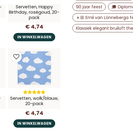
90 jaar feest
🎓 Diploma
Servetten, Happy
-
Birthday, roségoud, 20-
👦🏼 Emil van Lönneberga f
pack
€ 4,74
Klassiek elegant bruiloft t
IN WINKELWAGEN
-
Servetten, wolk/blauw,
20-pack
€ 4,74
IN WINKELWAGEN