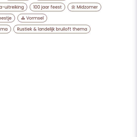
-uitreiking
100 jaar feest
🌼 Midzomer
Vraag verzenden
eestje
⛪ Vormsel
hema
Rustiek & landelijk bruiloft thema