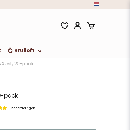
t
💍 Bruiloft
YX, vit, 20-pack
20-pack
1 beoordelingen