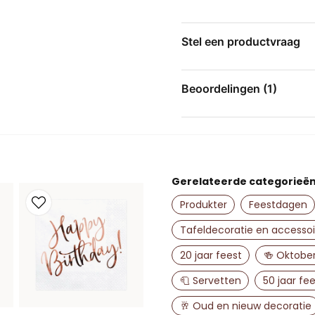
Storlek 40 x 40 c
Passar till fina middagar 
Stel een productvraag
question
Stel ons een vraag over
Beoordelingen (1)
Adam
4 maanden geleden
name
Naam
Gerelateerde categorieë
Produkter
Feestdagen
Ja, u mag mijn vr
Tafeldecoratie en accessoi
20 jaar feest
🍻 Oktobe
🧻 Servetten
50 jaar fee
🥂 Oud en nieuw decoratie