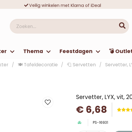
Veilig winkelen met Klarna of iDeal
Tienduizenden tevreden klanten
Zoeken...
ter
Thema
Feestdagen
💣 Outle
kter
🍽️ Tafeldecoratie
🧻 Servetten
Servetter, L
Servetter, LYX, vit, 
€ 6,68
PS-16931