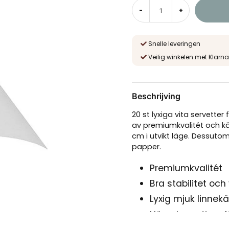
-
+
Snelle leveringen
Veilig winkelen met Klarna
Beschrijving
20 st lyxiga vita servetter
av premiumkvalitét och kä
cm i utvikt läge. Dessuto
papper.
Premiumkvalitét
Bra stabilitet och
Lyxig mjuk linnek
Hög absorptions