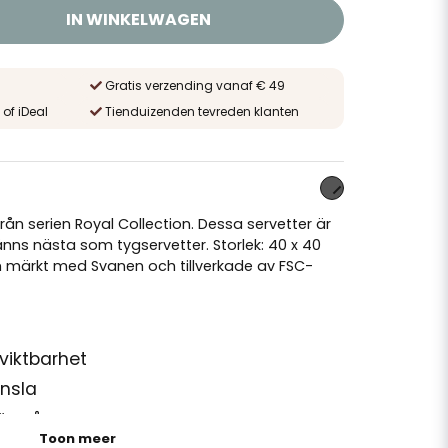
IN WINKELWAGEN
Gratis verzending vanaf € 49
 of iDeal
Tienduizenden tevreden klanten
 från serien Royal Collection. Dessa servetter är
nns nästa som tygservetter. Storlek: 40 x 40
m märkt med Svanen och tillverkade av FSC-
 viktbarhet
änsla
förmåga
Toon meer