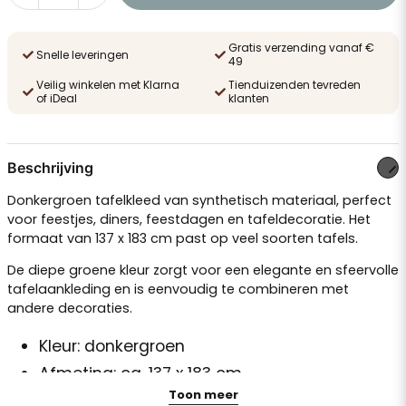
Gratis verzending vanaf €
Snelle leveringen
49
Veilig winkelen met Klarna
Tienduizenden tevreden
of iDeal
klanten
Beschrijving
Donkergroen tafelkleed van synthetisch materiaal, perfect
voor feestjes, diners, feestdagen en tafeldecoratie. Het
formaat van 137 x 183 cm past op veel soorten tafels.
De diepe groene kleur zorgt voor een elegante en sfeervolle
tafelaankleding en is eenvoudig te combineren met
andere decoraties.
Kleur: donkergroen
Afmeting: ca. 137 x 183 cm
Toon meer
Materiaal: synthetisch materiaal