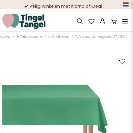
Veilig winkelen met Klarna of iDeal
Tienduizenden tevreden klanten
odukter
🍽️ Tafeldecoratie
📜 Tafelkleden
Tafelkleed, donkergroen, 137 x 183 cm